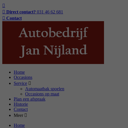
Direct contact?
031 46 62 681
Contact
Home
Occasions
Service
Automaatbak spoelen
Occasions op maat
Plan een afspraak
Historie
Contact
Meer
Home