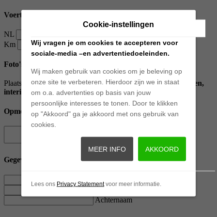
Voertuiggegevens
Cookie-instellingen
NL
Kenteken
Wij vragen je om cookies te accepteren voor
Km
Kilometerstand
sociale-media –en advertentiedoeleinden.
Foto's
Wij maken gebruik van cookies om je beleving op
onze site te verbeteren. Hierdoor zijn we in staat
Plaats enkele foto's van de
voorkant, achterkant, beide kanten,
interieur, dashboard
en eventuele
schade
.
om o.a. advertenties op basis van jouw
persoonlijke interesses te tonen. Door te klikken
Opmerkingen
op "Akkoord" ga je akkoord met ons gebruik van
cookies.
Opmerkingen
MEER INFO
AKKOORD
Gegevens
Voornaam
Lees ons
Privacy Statement
voor meer informatie.
Tussenvoegsel
Achternaam