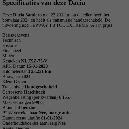
Specificaties van deze Dacia
Deze
Dacia Sandero
met 23.231 km op de teller, heeft het
bouwjaar 2024 en heeft als transmissie handgeschakeld. De
uitvoering is: STEPWAY 1.0 TCE EXTREME (All-in prijs)
Basisgegevens
Technisch
Historie
Financieel
Milieu
Kenteken
NL
JXZ-73-V
APK Datum
15-01-2028
Kilometerstand
23.231 km
Bouwjaar
2024
Kleur
Groen
Transmissie
Handgeschakeld
Carrosserie
Hatchback
Wegenbelasting (per kwartaal)
€ 155,-
Max. vermogen
999 cc
Brandstof
benzine
BTW verrekenbaar
Nee, marge auto
Datum eerste uitgifte
01-01-2024
Onderhoudsboekjes aanwezig
Nee
Aantal Deuren
5