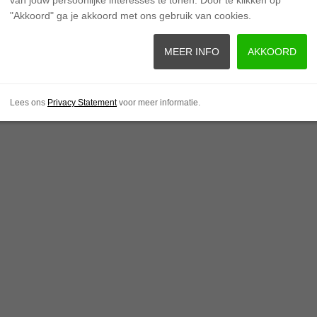
"Akkoord" ga je akkoord met ons gebruik van cookies.
r 2024 en heeft als transmissie handgeschakeld. De uitvoering is: S
MEER INFO
AKKOORD
Lees ons
Privacy Statement
voor meer informatie.