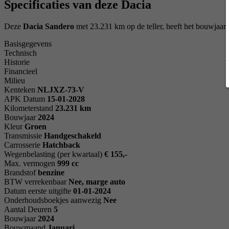
Specificaties van deze Dacia
Deze
Dacia Sandero
met 23.231 km op de teller, heeft het bouwjaa
Basisgegevens
Technisch
Historie
Financieel
Milieu
Kenteken
NL
JXZ-73-V
APK Datum
15-01-2028
Kilometerstand
23.231 km
Bouwjaar
2024
Kleur
Groen
Transmissie
Handgeschakeld
Carrosserie
Hatchback
Wegenbelasting (per kwartaal)
€ 155,-
Max. vermogen
999 cc
Brandstof
benzine
BTW verrekenbaar
Nee, marge auto
Datum eerste uitgifte
01-01-2024
Onderhoudsboekjes aanwezig
Nee
Aantal Deuren
5
Bouwjaar
2024
Bouwmaand
Januari