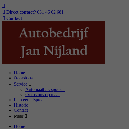
Direct contact?
031 46 62 681
Contact
Home
Occasions
Service
Automaatbak spoelen
Occasions op maat
Plan een afspraak
Historie
Contact
Meer
Home