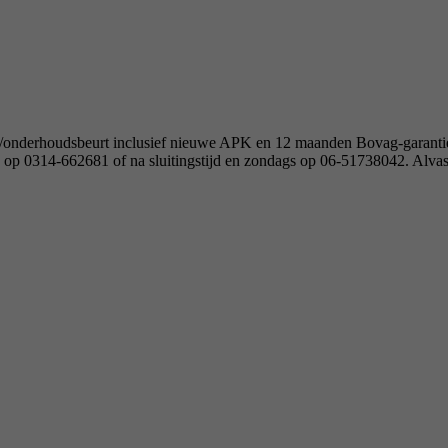
ngs- /onderhoudsbeurt inclusief nieuwe APK en 12 maanden Bovag-garant
ken op 0314-662681 of na sluitingstijd en zondags op 06-51738042. A