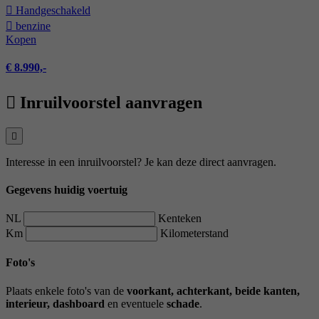
Hand­geschakeld
benzine
Kopen
€ 8.990,-
Inruilvoorstel aanvragen
Interesse in een inruilvoorstel? Je kan deze direct aanvragen.
Gegevens huidig voertuig
NL
Kenteken
Km
Kilometerstand
Foto's
Plaats enkele foto's van de
voorkant, achterkant, beide kanten,
interieur, dashboard
en eventuele
schade
.