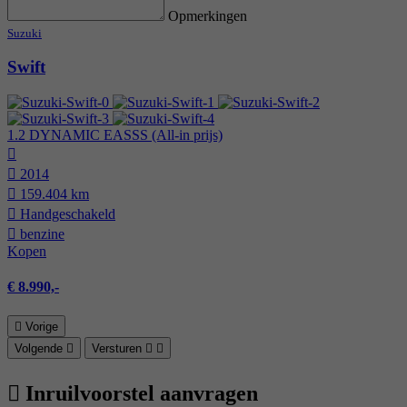
Opmerkingen
Suzuki
Swift
1.2 DYNAMIC EASSS (All-in prijs)
2014
159.404 km
Hand­geschakeld
benzine
Kopen
€ 8.990,-
Vorige
Volgende
Versturen
Inruilvoorstel aanvragen