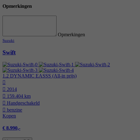
Opmerkingen
Opmerkingen
Suzuki
Swift
1.2 DYNAMIC EASSS (All-in prijs)
2014
159.404 km
Hand­geschakeld
benzine
Kopen
€ 8.990,-