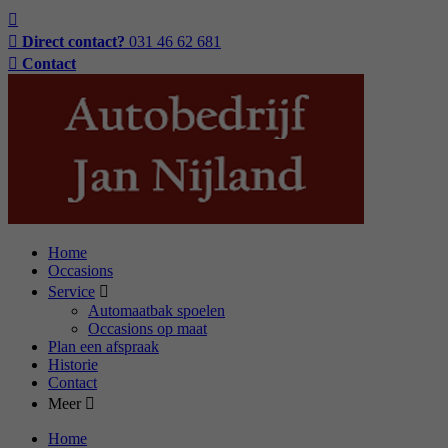
Direct contact?
031 46 62 681
Contact
Home
Occasions
Service
Automaatbak spoelen
Occasions op maat
Plan een afspraak
Historie
Contact
Meer
Home