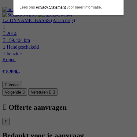
Lees ons
Privacy Statement
voor meer informatie.
1.2 DYNAMIC EASSS (All-in prijs)
2014
159.404 km
Hand­geschakeld
benzine
Kopen
€ 8.990,-
Vorige
Volgende
Versturen
Offerte aanvragen
Bedankt voor je aanvraag