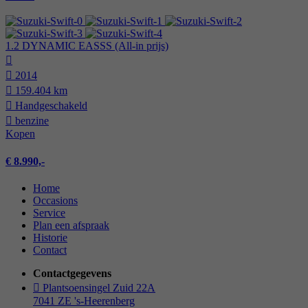
1.2 DYNAMIC EASSS (All-in prijs)
2014
159.404 km
Hand­geschakeld
benzine
Kopen
€ 8.990,-
Home
Occasions
Service
Plan een afspraak
Historie
Contact
Contactgegevens
Plantsoensingel Zuid 22A
7041 ZE 's-Heerenberg