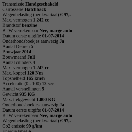
Transmissie
Handgeschakeld
Carrosserie
Hatchback
Wegenbelasting (per kwartaal)
€ 97,-
Max. vermogen
1.242 cc
Brandstof
benzine
BTW verrekenbaar
Nee, marge auto
Datum eerste uitgifte
01-07-2014
Onderhoudsboekjes aanwezig
Ja
Aantal Deuren
5
Bouwjaar
2014
Bouwmaand
Juli
Aantal cilinders
4
Max. vermogen
1.242 cc
Max. koppel
120 Nm
Topsnelheid
165 km/h
Acceleratie (0 - 100)
12 sec
Aantal versnellingen
5
Gewicht
935 KG
Max. trekgewicht
1.000 KG
Onderhoudsboekjes aanwezig
Ja
Datum eerste uitgifte
01-07-2014
BTW verrekenbaar
Nee, marge auto
Wegenbelasting (per kwartaal)
€ 97,-
Co2 emissie
99 g/km
Energie label
A