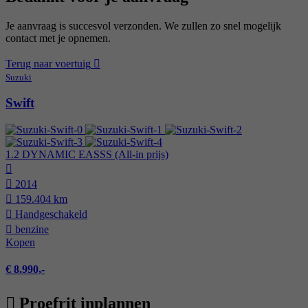
Je aanvraag is succesvol verzonden. We zullen zo snel mogelijk
contact met je opnemen.
Terug naar voertuig
Suzuki
Swift
1.2 DYNAMIC EASSS (All-in prijs)
2014
159.404 km
Hand­geschakeld
benzine
Kopen
€ 8.990,-
Proefrit inplannen