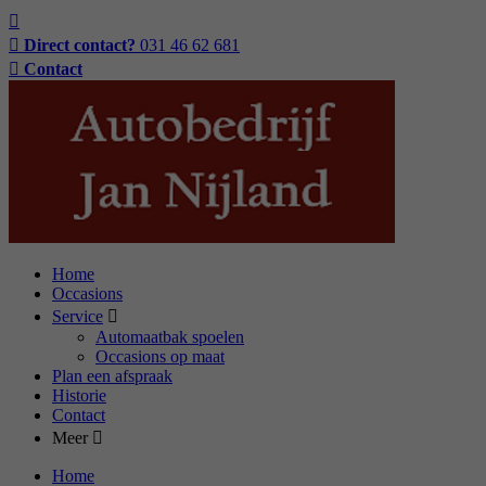
Direct contact?
031 46 62 681
Contact
Home
Occasions
Service
Automaatbak spoelen
Occasions op maat
Plan een afspraak
Historie
Contact
Meer
Home