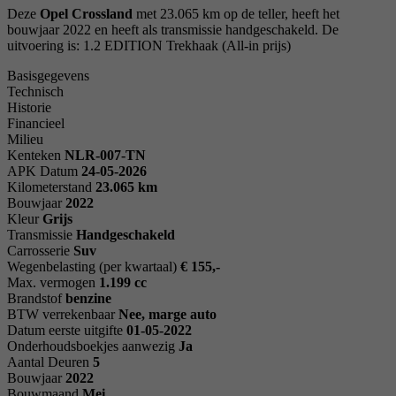
Deze
Opel Crossland
met 23.065 km op de teller, heeft het
bouwjaar 2022 en heeft als transmissie handgeschakeld. De
uitvoering is: 1.2 EDITION Trekhaak (All-in prijs)
Basisgegevens
Technisch
Historie
Financieel
Milieu
Kenteken
NL
R-007-TN
APK Datum
24-05-2026
Kilometerstand
23.065 km
Bouwjaar
2022
Kleur
Grijs
Transmissie
Handgeschakeld
Carrosserie
Suv
Wegenbelasting (per kwartaal)
€ 155,-
Max. vermogen
1.199 cc
Brandstof
benzine
BTW verrekenbaar
Nee, marge auto
Datum eerste uitgifte
01-05-2022
Onderhoudsboekjes aanwezig
Ja
Aantal Deuren
5
Bouwjaar
2022
Bouwmaand
Mei