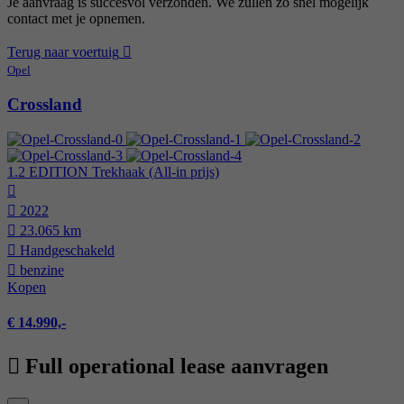
Je aanvraag is succesvol verzonden. We zullen zo snel mogelijk
contact met je opnemen.
Terug naar voertuig
Opel
Crossland
1.2 EDITION Trekhaak (All-in prijs)
2022
23.065 km
Hand­geschakeld
benzine
Kopen
€ 14.990,-
Full operational lease aanvragen