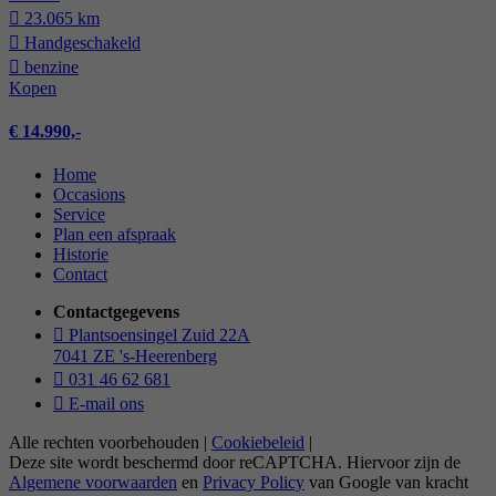
23.065 km
Hand­geschakeld
benzine
Kopen
€ 14.990,-
Home
Occasions
Service
Plan een afspraak
Historie
Contact
Contactgegevens
Plantsoensingel Zuid 22A
7041 ZE 's-Heerenberg
031 46 62 681
E-mail ons
Alle rechten voorbehouden |
Cookiebeleid
|
Deze site wordt beschermd door reCAPTCHA. Hiervoor zijn de
Algemene voorwaarden
en
Privacy Policy
van Google van kracht